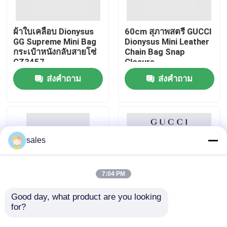
เกี่ยวกับเรา
ผ้าใบเคลือบ Dionysus
60cm สุภาพสตรี GUCCI
GG Supreme Mini Bag
Dionysus Mini Leather
กระเป๋าหนังกลับสายโซ่
Chain Bag Snap
ทัวร์โรงงาน
CZ3457
Closure
ส่งคำถาม
ส่งคำถาม
ควบคุมคุณภาพ
ติดต่อเรา
sales
ข่าว
7:04 PM
กรณี
Good day, what product are you looking 
for?
Marmont Matelassé
GUCCI GG Branded
Mini Branded
Messenger Bag
บล็อก