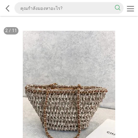
2
/
11