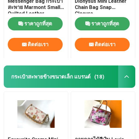
Messenger Bag กระเป๋า
Dionysus Mini Leather
สะพาย Marmont Small
Chain Bag Snap
Quilted Leather
Closure
เกี่ยวกับเรา
ราคาถูกที่สุด
ราคาถูกที่สุด
ทัวร์โรงงาน
ติดต่อเรา
ติดต่อเรา
ควบคุมคุณภาพ
กระเป๋าสะพายข้างขนาดเล็ก แบรนด์
(18)
ติดต่อเรา
ข่าว
กรณี
บล็อก