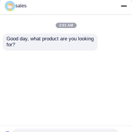
Tahiti Limited Custom
ผ้าใบเคลือบ Speedy
sales
Branded Bags
Louis Vuitton Damier
กระเป๋าสะพายข้าง
Checkered Louis
Azur 25 M46390
Vuitton Neverfull MM
2:01 AM
กระเป๋าเป้สะพายหลังแบรนด์ดีไซเนอร์
ราคาถูกที่สุด
ราคาถูกที่สุด
Good day, what product are you looking 
for?
กระเป๋าดีไซน์มินิ
ติดต่อเรา
ติดต่อเรา
กระเป๋าแบรนด์เนมมือสอง
ดูเพิ่มเติม
บ้าน
เกี่ยวกับเรา
ติดต่อเรา
Desktop Site
แผนผังเว็บไซต์
Privacy Policy
คุณภาพ
กระเป๋าถือสตรีแบรนด์
โรงงานในประเทศ