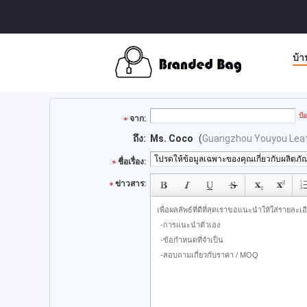
บ้า
ป้
จาก:
ถึง:
Ms. Coco
(
Guangzhou Youyou Leath
ชื่อเรื่อง:
ข่าวสาร: