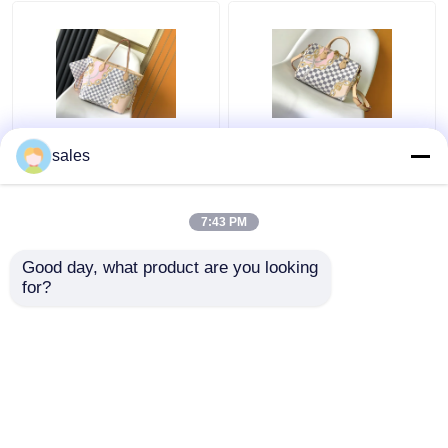
กระเป๋าสะพายข้าง
กระเป๋าเป้สะพายหลังแบรนด์ดีไซเนอร์
Tahiti Limited Custom
ผ้าใบเคลือบ Speedy
sales
กระเป๋าดีไซน์มินิ
Branded Bags
Louis Vuitton Damier
Checkered Louis
Azur 25 M46390
Vuitton Neverfull MM
7:43 PM
กระเป๋าแบรนด์เนมมือสอง
ราคาถูกที่สุด
ราคาถูกที่สุด
Good day, what product are you looking 
for?
ติดต่อเรา
ติดต่อเรา
ดูเพิ่มเติม