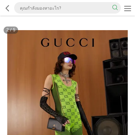
2
/
5