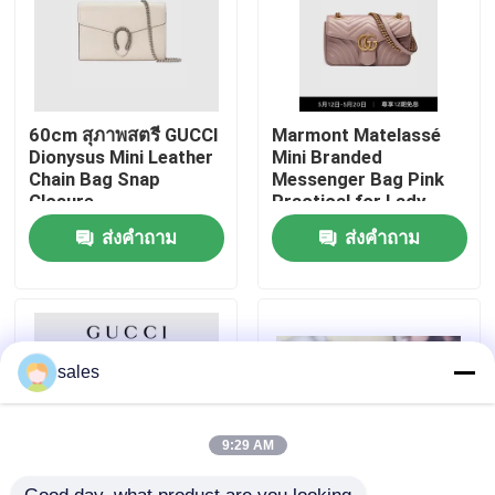
เกี่ยวกับเรา
ทัวร์โรงงาน
60cm สุภาพสตรี GUCCI
Marmont Matelassé
Dionysus Mini Leather
Mini Branded
Chain Bag Snap
Messenger Bag Pink
Closure
Practical for Lady
ควบคุมคุณภาพ
ส่งคำถาม
ส่งคำถาม
ติดต่อเรา
ข่าว
sales
กรณี
9:29 AM
บล็อก