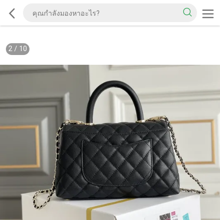
2
/
10