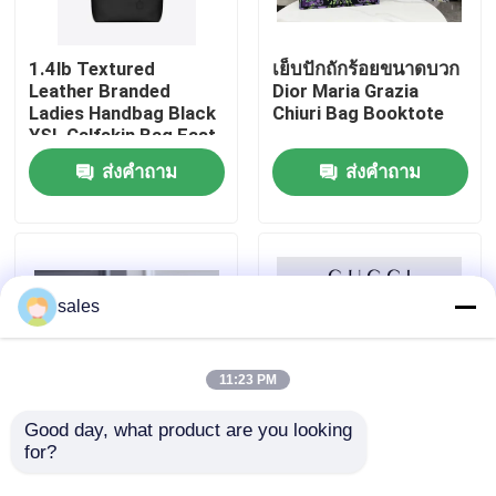
เกี่ยวกับเรา
1.4lb Textured
เย็บปักถักร้อยขนาดบวก
Leather Branded
Dior Maria Grazia
Ladies Handbag Black
Chiuri Bag Booktote
ทัวร์โรงงาน
YSL Calfskin Bag East
West
ส่งคำถาม
ส่งคำถาม
ควบคุมคุณภาพ
ติดต่อเรา
sales
ข่าว
11:23 PM
กรณี
Good day, what product are you looking 
for?
Classic 2WAY Chanel
กระเป๋าถือสุภาพสตรี
Medium Flap Bag
แบรนด์ GUCCI Ophidia
บล็อก