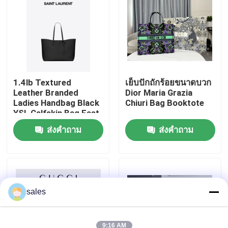
เกี่ยวกับเรา
ทัวร์โรงงาน
1.4lb Textured
เย็บปักถักร้อยขนาดบวก
Leather Branded
Dior Maria Grazia
ควบคุมคุณภาพ
Ladies Handbag Black
Chiuri Bag Booktote
YSL Calfskin Bag East
West
ติดต่อเรา
ส่งคำถาม
ส่งคำถาม
ข่าว
กรณี
sales
บล็อก
9:16 AM