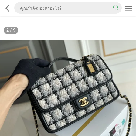
2
/
9