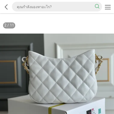
2
/
11