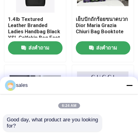
เกี่ยวกับเรา
1.4lb Textured
เย็บปักถักร้อยขนาดบวก
Leather Branded
Dior Maria Grazia
Ladies Handbag Black
Chiuri Bag Booktote
ทัวร์โรงงาน
YSL Calfskin Bag East
West
ส่งคำถาม
ส่งคำถาม
ควบคุมคุณภาพ
ติดต่อเรา
sales
ข่าว
6:24 AM
กรณี
Good day, what product are you looking 
for?
Classic 2WAY Chanel
กระเป๋าถือสุภาพสตรี
Medium Flap Bag
แบรนด์ GUCCI Ophidia
บล็อก