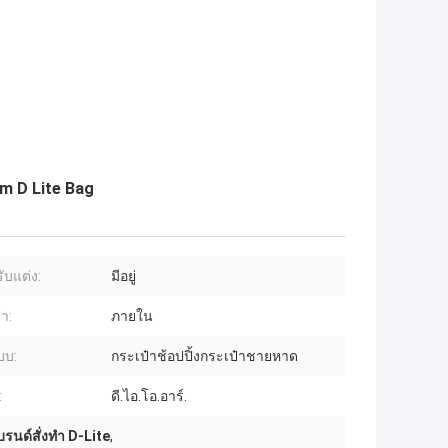
m D Lite Bag
ับแต่ง:
มีอยู่
า:
ภายใน
บบ:
กระเป๋าช้อปปิ้งกระเป๋าชายหาด
:
ดี.ไอ.โอ.อาร์.
รนด์สั่งทำ D-Lite
,