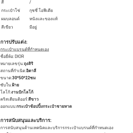
สี
/
กระเป๋าโซ่
กุชชี่ โอฟีเดีย
ผมบลอนด์
หนังและของแท้
สีเขียว
มีอยู่
การปรับแต่ง:
กระเป๋าแบรนด์ที่กำหนดเอง
ชื่อยี่ห้อ: DIOR
หมายเลขรุ่น:
ถุงสิริ
สถานที่กำเนิด:
อิตาลี
ขนาด:
30*50*22ซม
ซับใน:
ฝ้าย
โลโก้:
งานปักโลโก้
คริสเตียนดิออร์:
สีขาว
ออกแบบ:
กระเป๋าช้อปปิ้งกระเป๋าชายหาด
การสนับสนุนและบริการ:
การสนับสนุนด้านเทคนิคและบริการกระเป๋าแบรนด์ที่กำหนดเอง