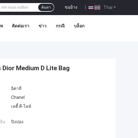
ขออ้าง
|
Thai
ค้นหา
าพ
ติดต่อเรา
ข่าว
กรณี
บล็อก
 Dior Medium D Lite Bag
อิตาลี
Chanel
เลดี้ ดี-ไลท์
งิน:
ปิงปอง