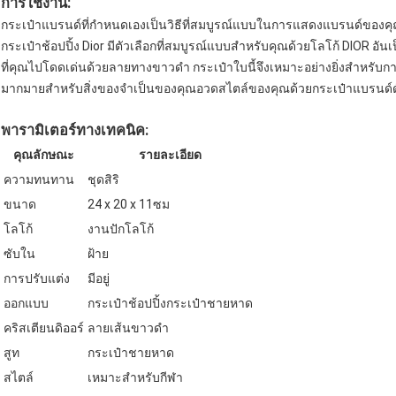
การใช้งาน:
กระเป๋าแบรนด์ที่กำหนดเองเป็นวิธีที่สมบูรณ์แบบในการแสดงแบรนด์ของคุ
กระเป๋าช้อปปิ้ง Dior มีตัวเลือกที่สมบูรณ์แบบสำหรับคุณด้วยโลโก้ DIOR อั
ที่คุณไปโดดเด่นด้วยลายทางขาวดำ กระเป๋าใบนี้จึงเหมาะอย่างยิ่งสำหรับกา
มากมายสำหรับสิ่งของจำเป็นของคุณอวดสไตล์ของคุณด้วยกระเป๋าแบรนด์ดั
พารามิเตอร์ทางเทคนิค:
คุณลักษณะ
รายละเอียด
ความทนทาน
ชุดสิริ
ขนาด
24 x 20 x 11ซม
โลโก้
งานปักโลโก้
ซับใน
ฝ้าย
การปรับแต่ง
มีอยู่
ออกแบบ
กระเป๋าช้อปปิ้งกระเป๋าชายหาด
คริสเตียนดิออร์
ลายเส้นขาวดำ
สูท
กระเป๋าชายหาด
สไตล์
เหมาะสำหรับกีฬา