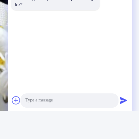
for?
Photo