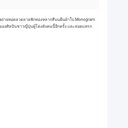
usamaถ่ายทอดลวดลายฟักทองหลากสีบนผืนผ้าใบ Monogram
ิลปินชาวญี่ปุ่นผู้โด่งดังคนนี้อีกครั้ง และสอดแทรก