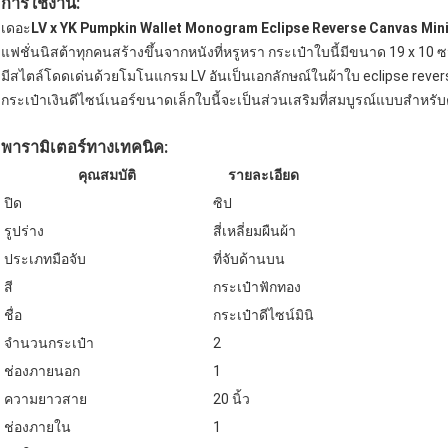
การใช้งาน:
เดอะ
LV x YK Pumpkin Wallet Monogram Eclipse Reverse Canvas Min
แฟชั่นนิสต้าทุกคนสร้างขึ้นจากหนังที่หรูหรา กระเป๋าใบนี้มีขนาด 19 x 10 
มีสไตล์โดดเด่นด้วยโมโนแกรม LV อันเป็นเอกลักษณ์ในผ้าใบ eclipse rev
กระเป๋าเงินดีไซน์เนอร์ขนาดเล็กใบนี้จะเป็นส่วนเสริมที่สมบูรณ์แบบสำหรับตู
พารามิเตอร์ทางเทคนิค:
คุณสมบัติ
รายละเอียด
ปิด
ซิป
รูปร่าง
สี่เหลี่ยมผืนผ้า
ประเภทมือจับ
ที่จับด้านบน
สี
กระเป๋าฟักทอง
ชื่อ
กระเป๋าดีไซน์มินิ
จำนวนกระเป๋า
2
ช่องภายนอก
1
ความยาวสาย
20 นิ้ว
ช่องภายใน
1