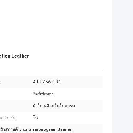
ation Leather
:
4.1H 7.5W 0.8D
พิมพ์ฟักทอง
ผ้าใบเคลือบโมโนแกรม
ทสายรัด:
โซ่
ป๋าสตางค์ lv sarah monogram Damier
,