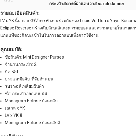
เน้น:
กระเป๋าสตางค์ผ้าแคนวาส sarah damier
รายละเอียดสินค้า:
LV x YK นี้มาจากซีรีส์การทำงานร่วมกันของ Louis Vuitton x Yayoi K
Eclipse Reverse สร้างสัญลักษณ์แห่งความอบอุ่นและความสบายในสายตาของศ
แก่นแท้ของศิลปะเข้าไปในการออกแบบเพื่อการใช้งาน
คุณสมบัติ:
ชื่อสินค้า: Mini Designer Purses
จำนวนกระเป๋า: 2
ปิด: ซิป
ประเภทมือจับ: ที่จับด้านบน
รูปร่าง: สี่เหลี่ยมผืนผ้า
ชื่อ: กระเป๋าออกแบบมินิ
Monogram Eclipse ย้อนกลับ
เลเวล x YK
LV x YK สี
Monogram Eclipse ย้อนกลับสี