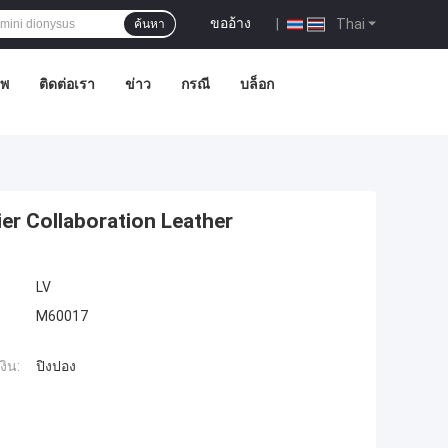
ขออ้าง
|
Thai
ค้นหา
าพ
ติดต่อเรา
ข่าว
กรณี
บล็อก
r Collaboration Leather
LV
M60017
งิน:
ปิงปอง