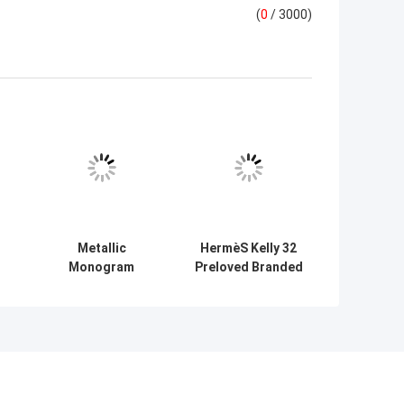
(
0
/ 3000)
Metallic
HermèS Kelly 32
Monogram
Preloved Branded
ve
Garden New
Bag Black Epsom
Speedy
Sellier Gold
BandoulièRe 25
Hardware Box
M21317 Gold
Black
Hardware