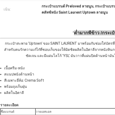
กระเป๋าแบรนด์ Preloved ลายนูน
,
กระเป๋าแบร
เน้น:
คลัทช์หนัง Saint Laurent Uptown ลายนูน
ต่ำมาก
พี
ข้าว /
กระเป๋
กระเป๋าสะพาย 'Uptown' ของ SAINT LAURENT มาพร้อมกับช่องใส่บัตรที่
สำหรับคนรักความเก๋ไก๋ที่ชอบเก็บของให้มิดชิดผลิตในอิตาลีจากหนังหินก
ชัดเจน และมีแผ่นโลโก้ 'YSL' มันวาวที่แผ่นปิดด้านหน้า
เนื้อครีม-หนัง
สแนปพนังด้านหน้า
สีเฉพาะยี่ห้อ: Crema Soft
พร้อมถุงเก็บฝุ่น
ผลิตในอิตาลี
รายละเอียด
ชื่อแบรนด์
วายเอสแอล