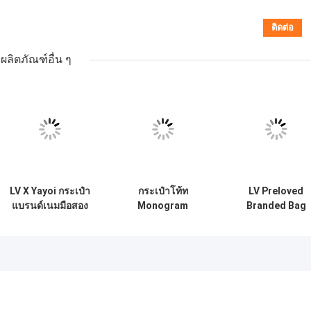
ผลิตภัณฑ์อื่น ๆ
LV X Yayoi กระเป๋า
กระเป๋าโท้ท
LV Preloved
แบรนด์เนมมือสอง
Monogram
Branded Bag
Kusama
Canvas Neverfull
M58549 New Wa
OnTheGoMM
MM Beige มือสอง
Chain Bag
Monogram
Multicolor