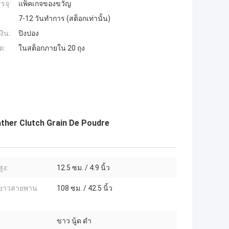
รจุ:
แพ็คเกจของขวัญ
7-12 วันทำการ (สต็อกเท่านั้น)
งิน:
ปิงปอง
ต:
ในสต็อกภายใน 20 ถุง
ther Clutch Grain De Poudre
ูง:
12.5 ซม. / 4.9 นิ้ว
ยาวสายพาน
108 ซม. / 42.5 นิ้ว
ขาว นู้ด ดำ