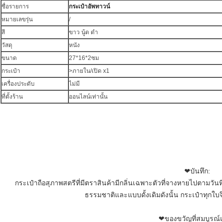
ชื่อรายการ
กระเป๋าอัพทาวน์
หมายเลขรุ่น
/
สี
ขาว นู้ด ดำ
วัสดุ
หนัง
ขนาด
27*16*2ซม
กระเป๋า
>ภายใน/เปิด x1
เครื่องประดับ
ไม่มี
ที่ตั้งร้าน
ออนไลน์เท่านั้น
❤
บันทึก:
กระเป๋าถือสุภาพสตรีที่มีตราสินค้ามีกลิ่นเฉพาะตัวที่จางหายไปตามวันท
ธรรมชาติและแบบดั้งเดิมดังนั้น กระเป๋าทุกใบจึ
❤ของขวัญที่สมบูรณ์