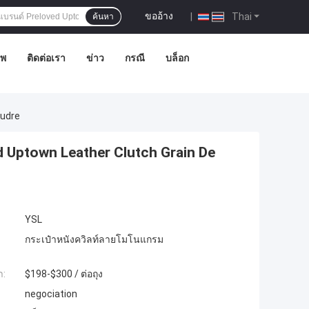
ขออ้าง
|
Thai
ค้นหา
าพ
ติดต่อเรา
ข่าว
กรณี
บล็อก
oudre
d Uptown Leather Clutch Grain De
YSL
กระเป๋าหนังควิลท์ลายโมโนแกรม
ำ:
$198-$300 / ต่อถุง
negociation