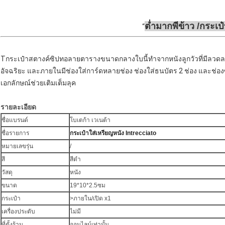
ต่ำมาก
พี
ข้าว /
กระเป๋
Tกระเป๋าสตางค์ซิปทอลายตารางขนาดกลางใบนี้ทำจากหนังลูกวัวที่มีลวดลา
อัจฉริยะ และภายในมีช่องใส่การ์ดหลายช่อง ช่องใส่ธนบัตร 2 ช่อง และช่องซิป
เอกลักษณ์ช่วยเติมเต็มลุค
รายละเอียด
ชื่อแบรนด์
โบเตก้า เวเนต้า
ชื่อรายการ
กระเป๋าใส่เหรียญหนัง Intrecciato
หมายเลขรุ่น
/
สี
สีดำ
วัสดุ
หนัง
ขนาด
19*10*2.5ซม
กระเป๋า
>ภายใน/เปิด x1
เครื่องประดับ
ไม่มี
ที่ตั้งร้าน
ออนไลน์เท่านั้น