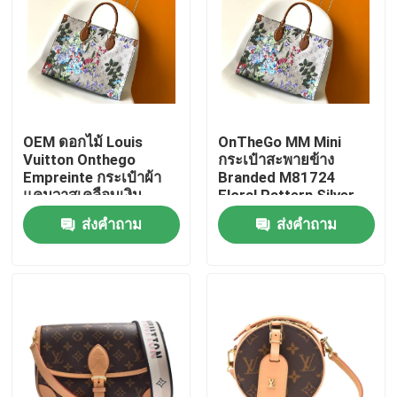
OEM ดอกไม้ Louis
OnTheGo MM Mini
Vuitton Onthego
กระเป๋าสะพายข้าง
Empreinte กระเป๋าผ้า
Branded M81724
แคนวาสเคลือบเงิน
Floral Pattern Silver
Coated Canvas
ส่งคำถาม
ส่งคำถาม
บ้าน
สินค้า
วิดีโอ