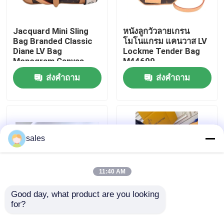
เกี่ยวกับเรา
Jacquard Mini Sling
หนังลูกวัวลายเกรน
Bag Branded Classic
โมโนแกรม แคนวาส LV
Diane LV Bag
Lockme Tender Bag
ทัวร์โรงงาน
Monogram Canvas
M44699
ส่งคำถาม
ส่งคำถาม
ควบคุมคุณภาพ
ติดต่อเรา
sales
ข่าว
11:40 AM
กรณี
Good day, what product are you looking 
for?
Favourite Creme Mini
ผ้าใบ Presbyopic สี
Sling Bag Branded LV
น้ำตาล Louis Vuitton
บล็อก