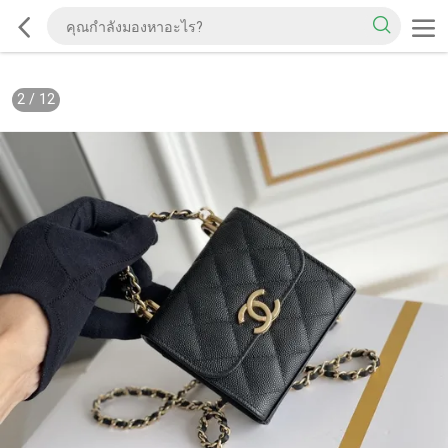
2
/
12