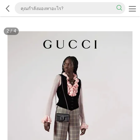
2
/
4