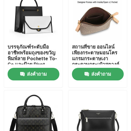
บรรจุภัณฑ์ระดับมือ
สถานที่ขาย ออนไลน์
อาชีพพร้อมถุงของขวัญ
เพียงกระดาษมอนโคร
พิมพ์ลาย Pochette To-
แกรมกระดาษเงา
Go และป้าย Rivet
กระดาษกระเป๋าสตางค์
Iconic
ขนาดเล็กที่มีกระเป๋า x1
ส่งคำถาม
ส่งคำถาม
บ้าน
สินค้า
วิดีโอ