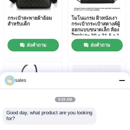
เกี่ยวกับเรา
กระเป๋าสะพายผ้าอ้อม
โมโนแกรม ผิวหนังเงา
สําหรับเด็ก
กระเป๋ากระเป๋าสตางค์ผู้
ออกแบบขนาดเล็ก ห้อง
ทัวร์โรงงาน
ใหญ่และ 30 x 21.5 x 1
cm สําหรับการแข่งขัน
ส่งคำถาม
ส่งคำถาม
สูง
ควบคุมคุณภาพ
ติดต่อเรา
sales
ข่าว
8:55 AM
กรณี
Good day, what product are you looking 
for?
งานฝีมือพบกับฟังก์ชัน
กระเป๋าดีไซเนอร์ขนาด
ถุงช้อปปิ้งพิมพ์ลายสั่งทำ
เล็กทันสมัยพร้อมซิปปิด
บล็อก