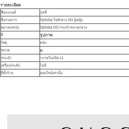
รายละเอียด
ชื่อแบรนด์
กุชชี่
ชื่อรายการ
Ophidia ไซส์กลาง GG ผู้หญิง
หมายเลขรุ่น
Ophidia GG กระเป๋าขนาดกลาง
รูปภาพ
สี
วัสดุ
หนัง
ม
ขนาด
กระเป๋า
>ภายใน/เปิด x1
เครื่องประดับ
ไม่มี
ที่ตั้งร้าน
ออนไลน์เท่านั้น