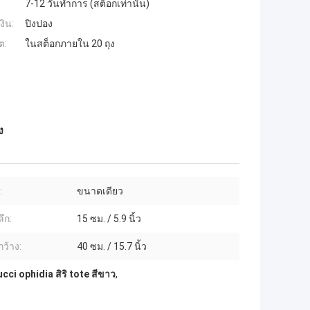
7-12 วันทำการ (สต็อกเท่านั้น)
งิน:
ปิงปอง
ต:
ในสต็อกภายใน 20 ถุง
ง
:
ขนาดเดียว
ึก:
15 ซม. / 5.9 นิ้ว
ว้าง:
40 ซม. / 15.7 นิ้ว
ci ophidia สิริ tote สีขาว
,