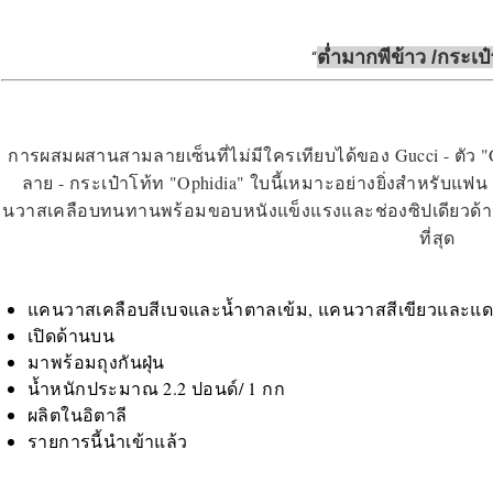
ต่ำมาก
พี
ข้าว /
กระเป๋
การผสมผสานสามลายเซ็นที่ไม่มีใครเทียบได้ของ Gucci - ตัว 
ลาย - กระเป๋าโท้ท "Ophidia" ใบนี้เหมาะอย่างยิ่งสำหรับแ
นวาสเคลือบทนทานพร้อมขอบหนังแข็งแรงและช่องซิปเดียวด้าน
ที่สุด
แคนวาสเคลือบสีเบจและน้ำตาลเข้ม, แคนวาสสีเขียวและแดง, ห
เปิดด้านบน
มาพร้อมถุงกันฝุ่น
น้ำหนักประมาณ 2.2 ปอนด์/ 1 กก
ผลิตในอิตาลี
รายการนี้นำเข้าแล้ว