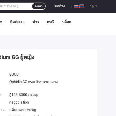
ขออ้าง
|
Thai
ค้นหา
าพ
ติดต่อเรา
ข่าว
กรณี
บล็อก
ium GG ผู้หญิง
GUCCI
Ophidia GG กระเป๋าขนาดกลาง
ำ:
$198-$300 / ต่อถุง
negociation
รจุ:
แพ็คเกจของขวัญ